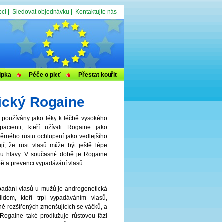
bci
|
Sledovat objednávku
|
Kontaktujte nás
ipka
Péče o pleť
Přestat kouřit
ický Rogaine
ě používány jako léky k léčbě vysokého
acienti, kteří užívali Rogaine jako
měrného růstu ochlupení jako vedlejšího
jí, že růst vlasů může být ještě lépe
žku hlavy. V současné době je Rogaine
bě a prevenci vypadávání vlasů.
 padání vlasů u mužů je androgenetická
idem, kteří trpí vypadáváním vlasů,
ě rozšířených zmenšujících se váčků, a
 Rogaine také prodlužuje růstovou fázi