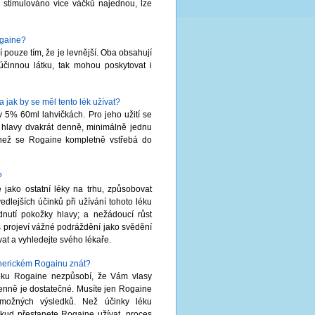
je stimulováno více váčků najednou, lze
ogaine?
pouze tím, že je levnější. Oba obsahují
 účinnou látku, tak mohou poskytovat i
jak by se měl tento lék užívat?
 5% 60ml lahvičkách. Pro jeho užití se
y hlavy dvakrát denně, minimálně jednu
 než se Rogaine kompletně vstřebá do
?
 jako ostatní léky na trhu, způsobovat
edlejších účinků při užívání tohoto léku
dnutí pokožky hlavy; a nežádoucí růst
s projeví vážné podráždění jako svědění
at a vyhledejte svého lékaře.
enerickém Rogainu znát?
léku Rogaine nezpůsobí, že Vám vlasy
 denně je dostatečné. Musíte jen Rogaine
h možných výsledků. Než účinky léku
okud přestanete Rogaine užívat, proces