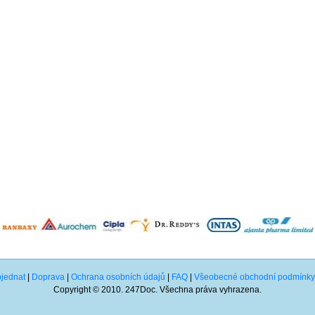
bjednat
|
Doprava
|
Ochrana osobních údajů
|
FAQ
|
Všeobecné obchodní podmínky
Copyright © 2010. 247Doc. Všechna práva vyhrazena.