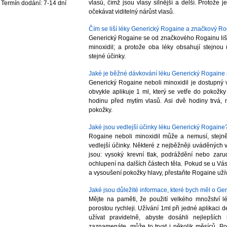
vlasů, čímž jsou vlasy silnější a delší. Protože 
Termín dodání: 7-14 dní
očekávat viditelný nárůst vlasů.
Čím se liší léky Generický Rogaine a značkový R
Generický Rogaine se od značkového Rogainu liší 
minoxidil; a protože oba léky obsahují stejnou
stejné účinky.
Jaké je běžné dávkování léku Generický Rogaine a 
Generický Rogaine neboli minoxidil je dostupný v
obvykle aplikuje 1 ml, který se vetře do pokožk
hodinu před mytím vlasů. Asi dvě hodiny trvá,
pokožky.
Jaké jsou vedlejší účinky léku Generický Rogaine
Rogaine neboli minoxidil může a nemusí, stejně
vedlejší účinky. Některé z nejběžněji uváděných v
jsou: vysoký krevní tlak, podráždění nebo zaru
ochlupení na dalších částech těla. Pokud se u Vá
a vysoušení pokožky hlavy, přestaňte Rogaine užív
Jaké jsou důležité informace, které bych měl o G
Mějte na paměti, že použití velkého množství 
porostou rychleji. Užívání 1ml při jedné aplikaci
užívat pravidelně, abyste dosáhli nejlepšíc
zaznamenáte, může to trvat i několik měsíců. P