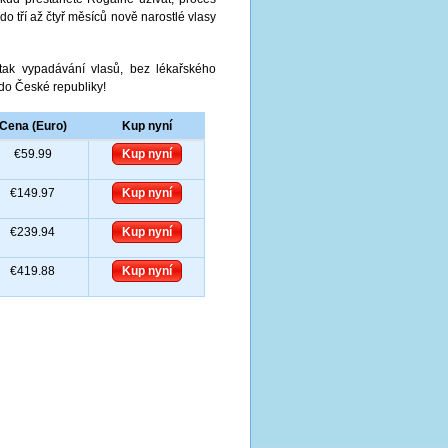
 tří až čtyř měsíců nově narostlé vlasy
tak vypadávání vlasů, bez lékařského
 do České republiky!
Cena (Euro)
Kup nyní
€59.99
Kup nyní
€149.97
Kup nyní
€239.94
Kup nyní
€419.88
Kup nyní