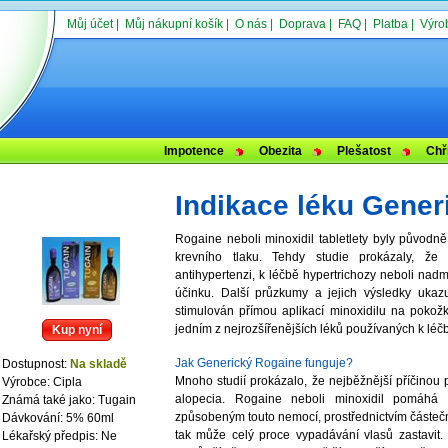
Můj účet
|
Můj nákupní košík
|
O nás
|
Doprava
|
FAQ
|
Platba
|
Výro
Impotence
Obezita
Plešatost
Chř
Indikace léku Gener
Rogaine neboli minoxidil tabletlety byly původn
krevního tlaku. Tehdy studie prokázaly, že p
antihypertenzi, k léčbě hypertrichozy neboli nad
účinku. Další průzkumy a jejich výsledky ukazu
stimulován přímou aplikací minoxidilu na poko
jedním z nejrozšířenějších léků používaných k léč
Kup nyní
Jak Generický Rogaine funguje?
Dostupnost:
Na skladě
Mnoho studií prokázalo, že nejběžnější příčinou
Výrobce: Cipla
alopecia. Rogaine neboli minoxidil pomáhá l
Známá také jako: Tugain
způsobeným touto nemocí, prostřednictvím částečn
Dávkování: 5% 60ml
tak může celý proce vypadávání vlasů zastavit.
Lékařský předpis: Ne