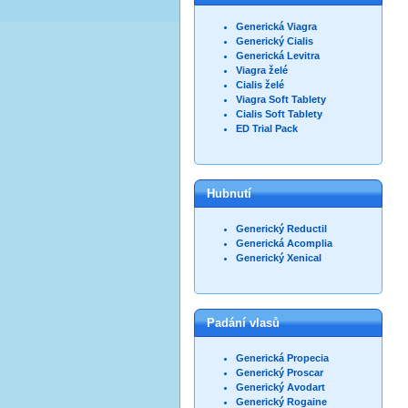
Generická Viagra
Generický Cialis
Generická Levitra
Viagra želé
Cialis želé
Viagra Soft Tablety
Cialis Soft Tablety
ED Trial Pack
Hubnutí
Generický Reductil
Generická Acomplia
Generický Xenical
Padání vlasů
Generická Propecia
Generický Proscar
Generický Avodart
Generický Rogaine