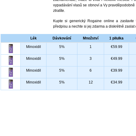
vypadávání vlasů se obnoví a Vy pravděpodobně do
ztratíte.
Kupte si generický Rogaine online a zastavte 
předpisu a nechte si jej zdarma a diskrétně zaslat
Lék
Dávkování
Množství
1 pilulka
Minoxidil
5%
1
€59.99
Minoxidil
5%
3
€49.99
Minoxidil
5%
6
€39.99
Minoxidil
5%
12
€34.99