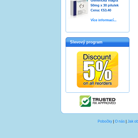
Generická Viagra
50mg x 30 pilulek
Cena: €53.40
Více informací...
Slevový program
Pobočky
|
O nás
|
Jak o