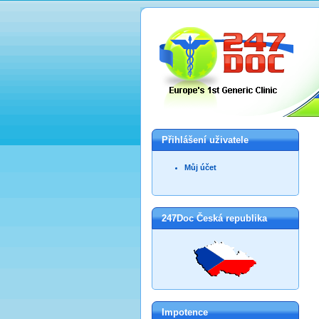
Přihlášení uživatele
Můj účet
247Doc Česká republika
Impotence